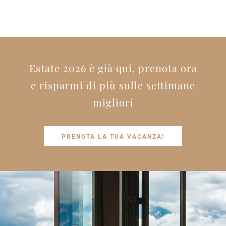
Estate 2026 è già qui, prenota ora
e risparmi di più sulle settimane
migliori
PRENOTA LA TUA VACANZA!