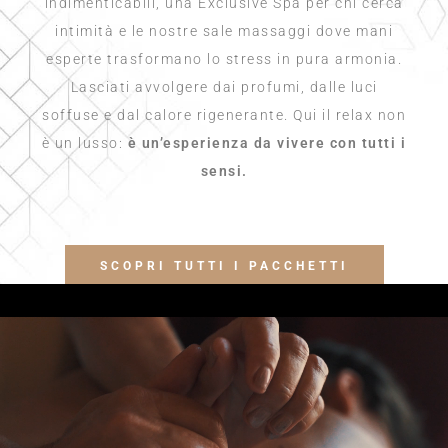
indimenticabili, una Exclusive Spa per chi cerca
intimità e le nostre sale massaggi dove mani
esperte trasformano lo stress in pura armonia.
Lasciati avvolgere dai profumi, dalle luci
soffuse e dal calore rigenerante. Qui il relax non
è un lusso:
è un’esperienza da vivere con tutti i
sensi.
SCOPRI TUTTI I PACCHETTI