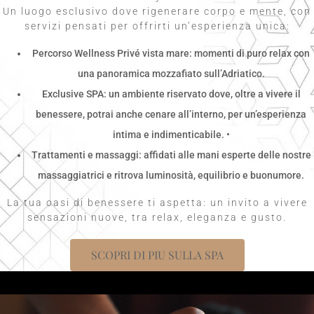
Un luogo esclusivo dove rigenerare corpo e mente, con
servizi pensati per offrirti un’esperienza unica:
Percorso Wellness Privé vista mare: momenti di puro relax con
una panoramica mozzafiato sull’Adriatico.
Exclusive SPA: un ambiente riservato dove, oltre a vivere il
benessere, potrai anche cenare all’interno, per un’esperienza
intima e indimenticabile. •
Trattamenti e massaggi: affidati alle mani esperte delle nostre
massaggiatrici e ritrova luminosità, equilibrio e buonumore.
La tua oasi di benessere ti aspetta: un invito a vivere
sensazioni nuove, tra relax, eleganza e gusto.
SCOPRI DI PIU SULLA SPA